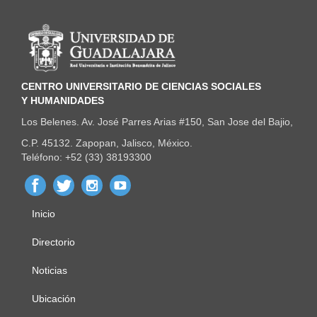
Información del portal
CENTRO UNIVERSITARIO DE CIENCIAS SOCIALES
Y HUMANIDADES
Los Belenes. Av. José Parres Arias #150, San Jose del Bajio,
C.P. 45132. Zapopan, Jalisco, México.
Teléfono: +52 (33) 38193300
Inicio
Menú
principal
Directorio
Noticias
Ubicación