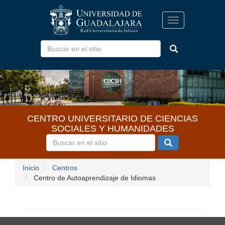
Pasar
al
Toggle
contenido
navigation
principal
CENTRO UNIVERSITARIO DE CIENCIAS
SOCIALES Y HUMANIDADES
Inicio
Centros
Centro de Autoaprendizaje de Idiomas