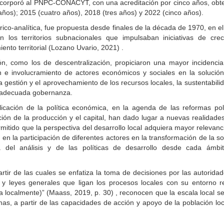
orporó al PNPC-CONACYT, con una acreditación por cinco años, obt
años); 2015 (cuatro años), 2018 (tres años) y 2022 (cinco años).
rico-analítica, fue propuesta desde finales de la década de 1970, en 
n los territorios subnacionales que impulsaban iniciativas de crec
nto territorial (Lozano Uvario, 2021) .
ión, como los de descentralización, propiciaron una mayor incidencia
n e involucramiento de actores económicos y sociales en la solución
gestión y el aprovechamiento de los recursos locales, la sustentabilid
na adecuada gobernanza.
licación de la política económica, en la agenda de las reformas polí
ación de la producción y el capital, han dado lugar a nuevas realidade
rmitido que la perspectiva del desarrollo local adquiera mayor relevanc
o en la participación de diferentes actores en la transformación de la s
 del análisis y de las políticas de desarrollo desde cada ámbit
partir de las cuales se enfatiza la toma de decisiones por las autorid
 y leyes generales que ligan los procesos locales con su entorno re
a localmente)” (Maass, 2019, p. 30) , reconocen que la escala local s
as, a partir de las capacidades de acción y apoyo de la población loc