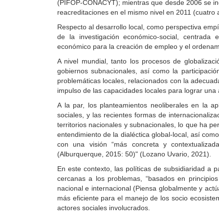
(PIFOP-CONACYT); mientras que desde 2006 se inc
reacreditaciones en el mismo nivel en 2011 (cuatro 
Respecto al desarrollo local, como perspectiva empí
de la investigación económico-social, centrada e
económico para la creación de empleo y el ordenamie
A nivel mundial, tanto los procesos de globalizac
gobiernos subnacionales, así como la participació
problemáticas locales, relacionados con la adecuada 
impulso de las capacidades locales para lograr u
A la par, los planteamientos neoliberales en la ap
sociales, y las recientes formas de internacionaliz
territorios nacionales y subnacionales, lo que ha pe
entendimiento de la dialéctica global-local, así com
con una visión “más concreta y contextualizada
(Alburquerque, 2015: 50)" (Lozano Uvario, 2021).
En este contexto, las políticas de subsidiaridad a 
cercanas a los problemas, “basados en principios
nacional e internacional (Piensa globalmente y actú
más eficiente para el manejo de los socio ecosistem
actores sociales involucrados.