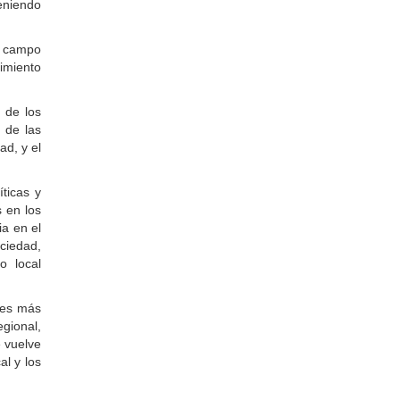
eniendo
el campo
imiento
 de los
 de las
ad, y el
ticas y
s en los
ia en el
ociedad,
o local
ades más
gional,
e vuelve
al y los