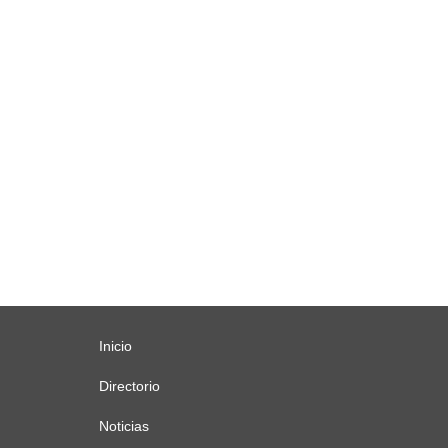
Inicio
Menú
principal
Directorio
Noticias