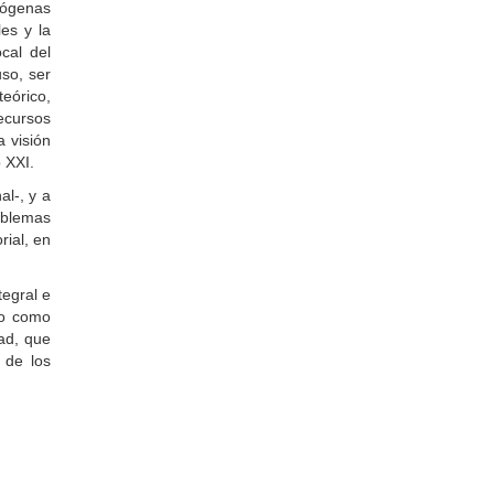
ndógenas
es y la
ocal del
uso, ser
teórico,
recursos
a visión
 XXI.
al-, y a
roblemas
rial, en
tegral e
no como
dad, que
 de los