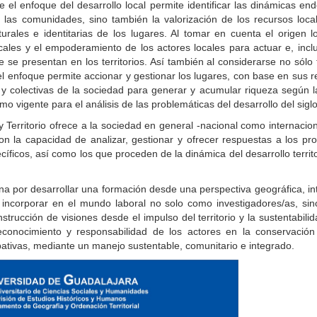
e el enfoque del desarrollo local permite identificar las dinámicas e
las comunidades, sino también la valorización de los recursos local
turales e identitarias de los lugares. Al tomar en cuenta el origen l
ocales y el empoderamiento de los actores locales para actuar e, incl
 se presentan en los territorios. Así también al considerarse no sólo 
el enfoque permite accionar y gestionar los lugares, con base en sus 
 y colectivas de la sociedad para generar y acumular riqueza según l
 vigente para el análisis de las problemáticas del desarrollo del siglo
 Territorio ofrece a la sociedad en general -nacional como internacion
 con la capacidad de analizar, gestionar y ofrecer respuestas a los p
ecíficos, así como los que proceden de la dinámica del desarrollo territo
gna por desarrollar una formación desde una perspectiva geográfica, in
se incorporar en el mundo laboral no solo como investigadores/as, si
strucción de visiones desde el impulso del territorio y la sustentabili
econocimiento y responsabilidad de los actores en la conservación
ipativas, mediante un manejo sustentable, comunitario e integrado.