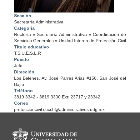
Sección
Secretaría Administrativa
Categoria
Rectoría
»
Secretaría Administrativa
»
Coordinación de
Servicios Generales
»
Unidad Interna de Protección Civil
Título educativo
T.S.U.E.S.L.R
Puesto
Jefa
Dirección
Los Belenes. Av. José Parres Arias #150, San José del
Bajío
Teléfono
3819 3342 - 3819 3300 Ext: 23717 y 23342
Correo
proteccioncivil.cucsh@administrativos.udg.mx
Información del portal