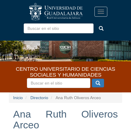
Pasar
al
Toggle
contenido
navigation
principal
CENTRO UNIVERSITARIO DE CIENCIAS
SOCIALES Y HUMANIDADES
Inicio
Directorio
Ana Ruth Oliveros Arceo
Ana Ruth Oliveros
Arceo