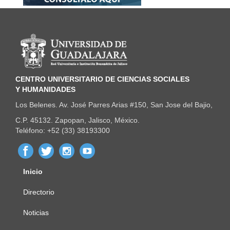
Información del portal
CENTRO UNIVERSITARIO DE CIENCIAS SOCIALES
Y HUMANIDADES
Los Belenes. Av. José Parres Arias #150, San Jose del Bajio,
C.P. 45132. Zapopan, Jalisco, México.
Teléfono: +52 (33) 38193300
Inicio
Menú
principal
Directorio
Noticias