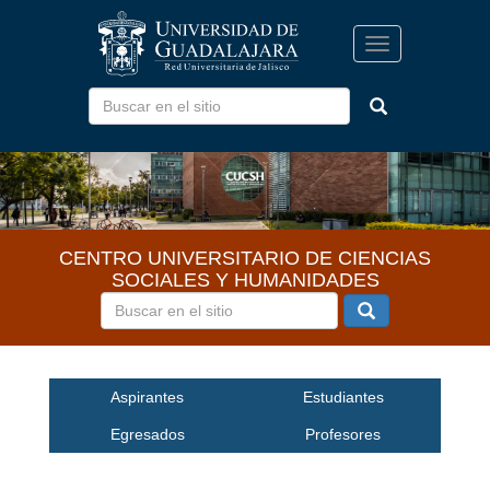
Pasar
al
Toggle
contenido
navigation
principal
CENTRO UNIVERSITARIO DE CIENCIAS
SOCIALES Y HUMANIDADES
Inicio
Aspirantes
Estudiantes
Egresados
Profesores