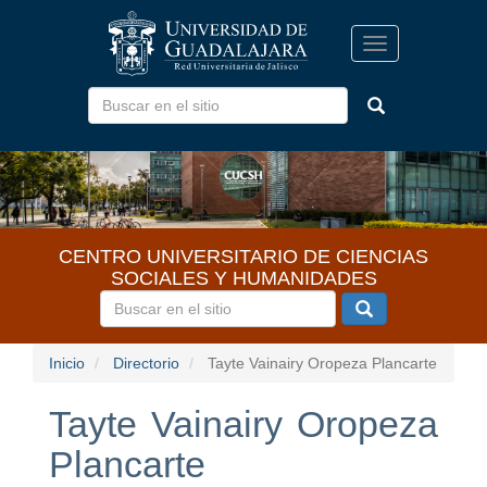
Pasar
al
Toggle
contenido
navigation
principal
CENTRO UNIVERSITARIO DE CIENCIAS
SOCIALES Y HUMANIDADES
Inicio
Directorio
Tayte Vainairy Oropeza Plancarte
Tayte Vainairy Oropeza
Plancarte