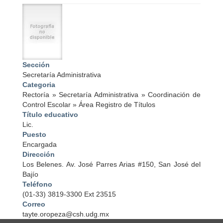
I
m
a
g
e
Sección
Secretaría Administrativa
Categoria
Rectoría
»
Secretaría Administrativa
»
Coordinación de
Control Escolar
»
Área Registro de Títulos
Título educativo
Lic.
Puesto
Encargada
Dirección
Los Belenes. Av. José Parres Arias #150, San José del
Bajío
Teléfono
(01-33) 3819-3300 Ext 23515
Correo
tayte.oropeza@csh.udg.mx