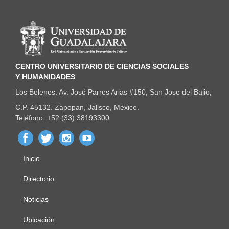
Información del portal
CENTRO UNIVERSITARIO DE CIENCIAS SOCIALES
Y HUMANIDADES
Los Belenes. Av. José Parres Arias #150, San Jose del Bajio,
C.P. 45132. Zapopan, Jalisco, México.
Teléfono: +52 (33) 38193300
Inicio
Menú
principal
Directorio
Noticias
Ubicación