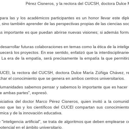
Pérez Cisneros, y la rectora del CUCSH, doctora Dulce
ara las y los académicos participantes es un honor llevar este d
 sino también aprender de las perspectivas propias de las ciencias so
 importante es que puedan abrirse nuevas visiones; si además formam
sarrollar futuras colaboraciones en temas como la ética de la inteligenc
uecerá los proyectos. En ese sentido, enfatizó que la interdisciplinari
 La era de la empatía, será precisamente la empatía la que permitir
 CUCEI, la rectora del CUCSH, doctora Dulce María Zúñiga Chávez, re
echar el conocimiento que se genera en ambos centros universitarios.
 Humanidades sabemos pensar y sabemos lo importante que es hacer inte
e ambas partes", expresó.
niciativa del doctor Marco Pérez Cisneros, quien invitó a la comu
alioso que las y los científicos del CUCEI compartan sus conocimien
émica y de la innovación educativa.
"inteligencia artificial", se trata de algoritmos que deben emplearse co
tencial en el ámbito universitario.