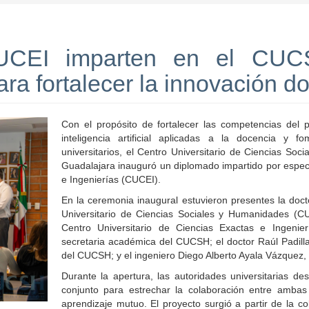
 CUCEI imparten en el CUC
 para fortalecer la innovación d
Con el propósito de fortalecer las competencias del
inteligencia artificial aplicadas a la docencia y fom
universitarios, el Centro Universitario de Ciencias S
Guadalajara inauguró un diplomado impartido por especia
e Ingenierías (CUCEI).
En la ceremonia inaugural estuvieron presentes la doc
Universitario de Ciencias Sociales y Humanidades (CU
Centro Universitario de Ciencias Exactas e Ingenie
secretaria académica del CUCSH; el doctor Raúl Padilla
del CUCSH; y el ingeniero Diego Alberto Ayala Vázquez
Durante la apertura, las autoridades universitarias de
conjunto para estrechar la colaboración entre amb
aprendizaje mutuo. El proyecto surgió a partir de la c