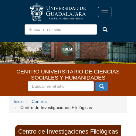
Pasar
al
Toggle
contenido
navigation
principal
CENTRO UNIVERSITARIO DE CIENCIAS
SOCIALES Y HUMANIDADES
Inicio
Centros
Centro de Investigaciones Filológicas
Centro de Investigaciones Filológicas