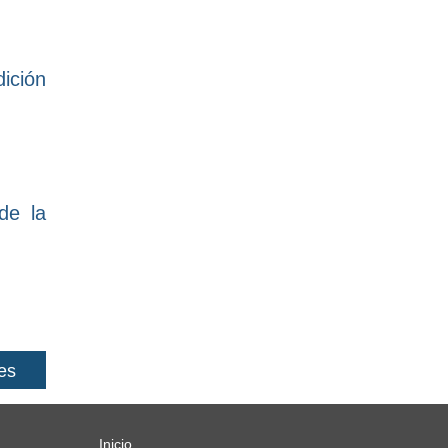
ición
de la
es
Inicio