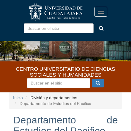
Pasar
al
Toggle
contenido
navigation
principal
CENTRO UNIVERSITARIO DE CIENCIAS
SOCIALES Y HUMANIDADES
Inicio
División y departamentos
Departamento de Estudios del Pacifico
Departamento de
Estudios del Pacifico