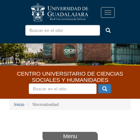
Pasar
al
Toggle
contenido
navigation
principal
CENTRO UNIVERSITARIO DE CIENCIAS
SOCIALES Y HUMANIDADES
Inicio
Normatividad
Menu