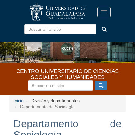
Pasar
al
Toggle
contenido
navigation
principal
CENTRO UNIVERSITARIO DE CIENCIAS
SOCIALES Y HUMANIDADES
Inicio
División y departamentos
Departamento de Sociología
Departamento de
Sociología