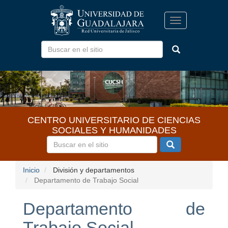
Pasar
al
Toggle
contenido
navigation
principal
CENTRO UNIVERSITARIO DE CIENCIAS
SOCIALES Y HUMANIDADES
Inicio
División y departamentos
Departamento de Trabajo Social
Departamento de
Trabajo Social