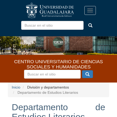
Pasar
al
Toggle
contenido
navigation
principal
CENTRO UNIVERSITARIO DE CIENCIAS
SOCIALES Y HUMANIDADES
Inicio
División y departamentos
Departamento de Estudios Literarios
Departamento de
Estudios Literarios