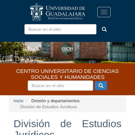
Pasar
al
Toggle
contenido
navigation
principal
CENTRO UNIVERSITARIO DE CIENCIAS
SOCIALES Y HUMANIDADES
Inicio
División y departamentos
División de Estudios Jurídicos
División de Estudios
Jurídicos