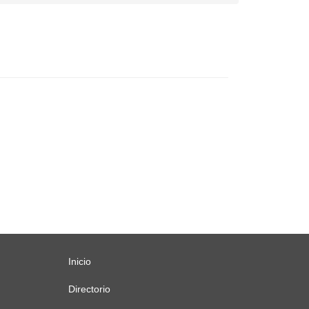
Inicio
Menú
principal
Directorio