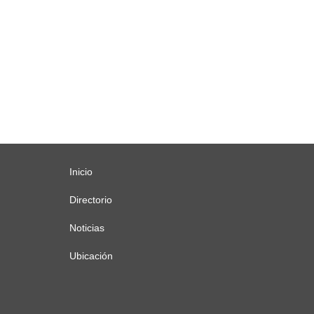
Inicio
Menú
principal
Directorio
Noticias
Ubicación