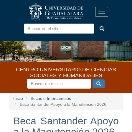
Pasar
al
Toggle
contenido
navigation
principal
CENTRO UNIVERSITARIO DE CIENCIAS
SOCIALES Y HUMANIDADES
Inicio
Becas e Intercambios
Beca Santander Apoyo a la Manutención 2026
Beca Santander Apoyo
a la Manutención 2026