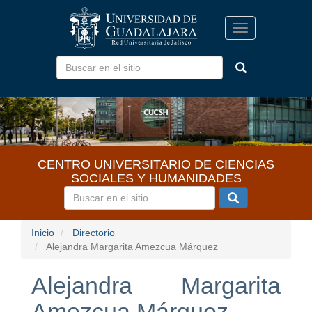
Pasar
al
Toggle
contenido
navigation
principal
CENTRO UNIVERSITARIO DE CIENCIAS
SOCIALES Y HUMANIDADES
Inicio
Directorio
Alejandra Margarita Amezcua Márquez
Alejandra Margarita
Amezcua Márquez