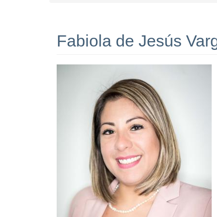
Fabiola de Jesús Var
I
m
a
g
e