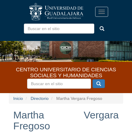
Pasar
al
Toggle
contenido
navigation
principal
CENTRO UNIVERSITARIO DE CIENCIAS
SOCIALES Y HUMANIDADES
Inicio
Directorio
Martha Vergara Fregoso
Martha Vergara
Fregoso