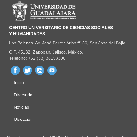
Información del portal
CENTRO UNIVERSITARIO DE CIENCIAS SOCIALES
Y HUMANIDADES
Los Belenes. Av. José Parres Arias #150, San Jose del Bajio,
C.P. 45132. Zapopan, Jalisco, México.
Teléfono: +52 (33) 38193300
Inicio
Menú
principal
Directorio
Noticias
Ubicación
Derechos