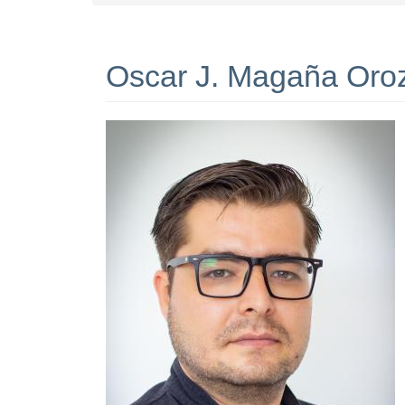
Oscar J. Magaña Oro
I
m
a
g
e