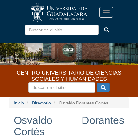
Pasar
al
Toggle
contenido
navigation
principal
CENTRO UNIVERSITARIO DE CIENCIAS
SOCIALES Y HUMANIDADES
Inicio
Directorio
Osvaldo Dorantes Cortés
Osvaldo Dorantes
Cortés