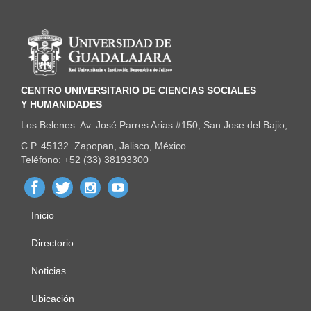
Información del portal
CENTRO UNIVERSITARIO DE CIENCIAS SOCIALES
Y HUMANIDADES
Los Belenes. Av. José Parres Arias #150, San Jose del Bajio,
C.P. 45132. Zapopan, Jalisco, México.
Teléfono: +52 (33) 38193300
Inicio
Menú
principal
Directorio
Noticias
Ubicación