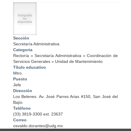
I
m
a
g
e
Sección
Secretaría Administrativa
Categoria
Rectoría
»
Secretaría Administrativa
»
Coordinación de
Servicios Generales
»
Unidad de Mantenimiento
Título educativo
Mtro.
Puesto
Jefe
Dirección
Los Belenes. Av. José Parres Arias #150, San José del
Bajío
Teléfono
(33) 3819-3300 ext. 23637
Correo
osvaldo.dorantes@udg.mx