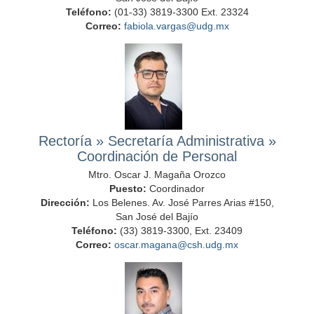
Teléfono:
(01-33) 3819-3300 Ext. 23324
Correo:
fabiola.vargas@udg.mx
Rectoría
»
Secretaría Administrativa
»
Coordinación de Personal
Mtro. Oscar J. Magaña Orozco
Puesto:
Coordinador
Dirección:
Los Belenes. Av. José Parres Arias #150,
San José del Bajío
Teléfono:
(33) 3819-3300, Ext. 23409
Correo:
oscar.magana@csh.udg.mx