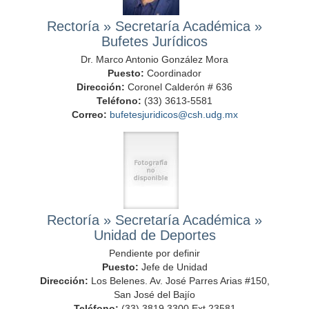
Rectoría
»
Secretaría Académica
»
Bufetes Jurídicos
Dr. Marco Antonio González Mora
Puesto:
Coordinador
Dirección:
Coronel Calderón # 636
Teléfono:
(33) 3613-5581
Correo:
bufetesjuridicos@csh.udg.mx
Rectoría
»
Secretaría Académica
»
Unidad de Deportes
Pendiente por definir
Puesto:
Jefe de Unidad
Dirección:
Los Belenes. Av. José Parres Arias #150,
San José del Bajío
Teléfono:
(33) 3819.3300 Ext.23581