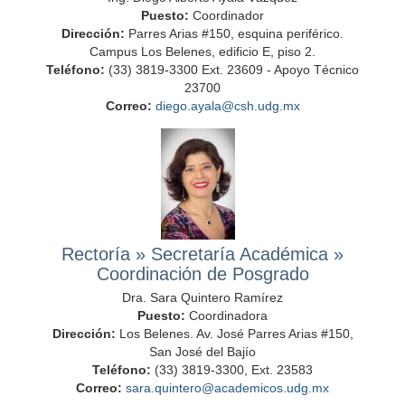
Puesto:
Coordinador
Dirección:
Parres Arias #150, esquina periférico.
Campus Los Belenes, edificio E, piso 2.
Teléfono:
(33) 3819-3300 Ext. 23609 - Apoyo Técnico
23700
Correo:
diego.ayala@csh.udg.mx
Rectoría
»
Secretaría Académica
»
Coordinación de Posgrado
Dra. Sara Quintero Ramírez
Puesto:
Coordinadora
Dirección:
Los Belenes. Av. José Parres Arias #150,
San José del Bajío
Teléfono:
(33) 3819-3300, Ext. 23583
Correo:
sara.quintero@academicos.udg.mx