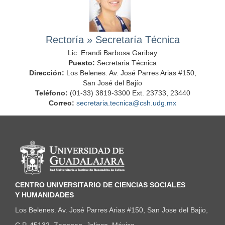
Rectoría
»
Secretaría Técnica
Lic. Erandi Barbosa Garibay
Puesto:
Secretaria Técnica
Dirección:
Los Belenes. Av. José Parres Arias #150,
San José del Bajío
Teléfono:
(01-33) 3819-3300 Ext. 23733, 23440
Correo:
secretaria.tecnica@csh.udg.mx
Información del portal
CENTRO UNIVERSITARIO DE CIENCIAS SOCIALES
Y HUMANIDADES
Los Belenes. Av. José Parres Arias #150, San Jose del Bajio,