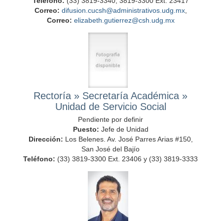
Teléfono:
(33) 3819-3340, 3819-3300 Ext. 23417
Correo:
difusion.cucsh@administrativos.udg.mx
,
Correo:
elizabeth.gutierrez@csh.udg.mx
Rectoría
»
Secretaría Académica
»
Unidad de Servicio Social
Pendiente por definir
Puesto:
Jefe de Unidad
Dirección:
Los Belenes. Av. José Parres Arias #150,
San José del Bajío
Teléfono:
(33) 3819-3300 Ext. 23406 y (33) 3819-3333