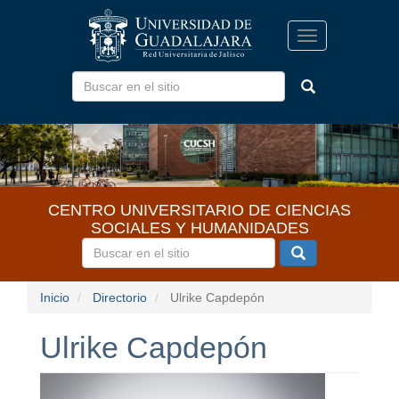
Pasar
al
Toggle
contenido
navigation
principal
CENTRO UNIVERSITARIO DE CIENCIAS
SOCIALES Y HUMANIDADES
Inicio
Directorio
Ulrike Capdepón
Ulrike Capdepón
I