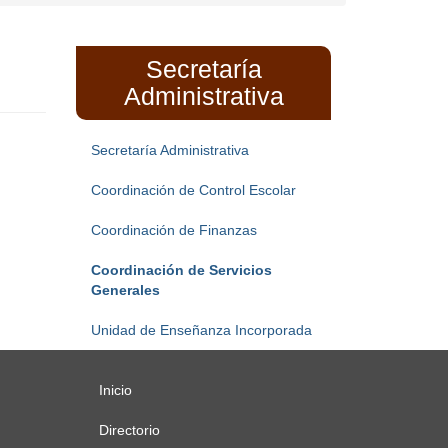
Secretaría
Administrativa
Secretaría Administrativa
Coordinación de Control Escolar
Coordinación de Finanzas
Coordinación de Servicios
Generales
Unidad de Enseñanza Incorporada
Inicio
Menú
principal
Directorio