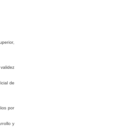
uperior,
 validez
cial de
dios por
rrollo y