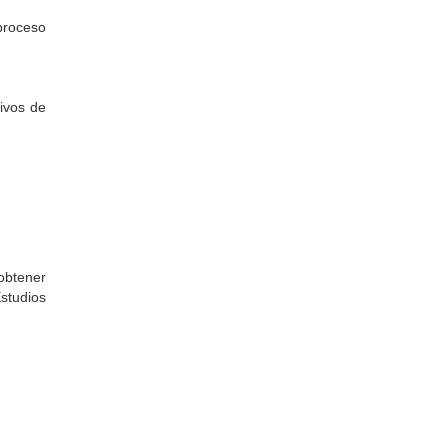
 proceso
tivos de
y
obtener
studios