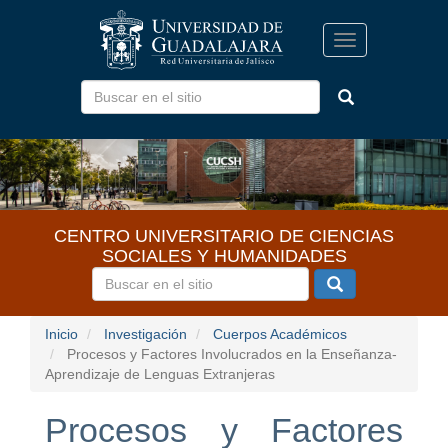
Pasar
al
Toggle
contenido
navigation
principal
CENTRO UNIVERSITARIO DE CIENCIAS
SOCIALES Y HUMANIDADES
Inicio
Investigación
Cuerpos Académicos
Procesos y Factores Involucrados en la Enseñanza-
Aprendizaje de Lenguas Extranjeras
Procesos y Factores