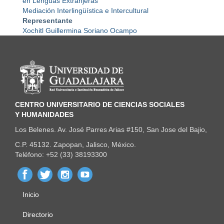
en Lenguas Extranjeras
Mediación Interlingüística e Intercultural
Representante
Xochitl Guillermina Soriano Ocampo
Información del portal
CENTRO UNIVERSITARIO DE CIENCIAS SOCIALES
Y HUMANIDADES
Los Belenes. Av. José Parres Arias #150, San Jose del Bajio,
C.P. 45132. Zapopan, Jalisco, México.
Teléfono: +52 (33) 38193300
Inicio
Menú
principal
Directorio