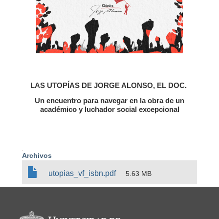
LAS UTOPÍAS DE JORGE ALONSO, EL DOC.
Un encuentro para navegar en la obra de un
académico y luchador social excepcional
Archivos
D
utopias_vf_isbn.pdf
5.63 MB
o
c
u
m
Información del portal
e