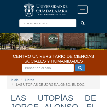
Pasar
al
Toggle
contenido
navigation
principal
CENTRO UNIVERSITARIO DE CIENCIAS
SOCIALES Y HUMANIDADES
Inicio
Libros
LAS UTOPÍAS DE JORGE ALONSO, EL DOC.
LAS UTOPÍAS DE
JORGE ALONSO, EL