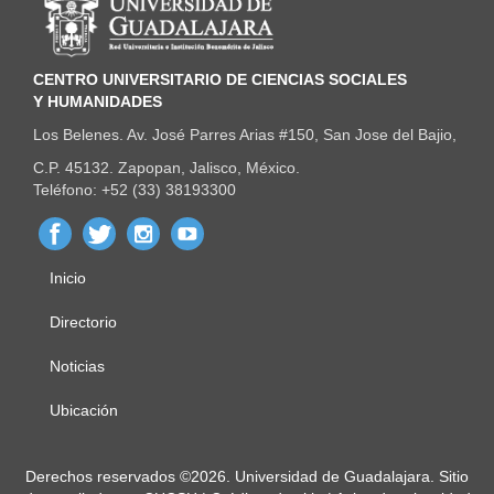
n
t
o
CENTRO UNIVERSITARIO DE CIENCIAS SOCIALES
Y HUMANIDADES
Los Belenes. Av. José Parres Arias #150, San Jose del Bajio,
C.P. 45132. Zapopan, Jalisco, México.
Teléfono: +52 (33) 38193300
Inicio
Menú
principal
Directorio
Noticias
Ubicación
Derechos
Derechos reservados ©2026. Universidad de Guadalajara. Sitio