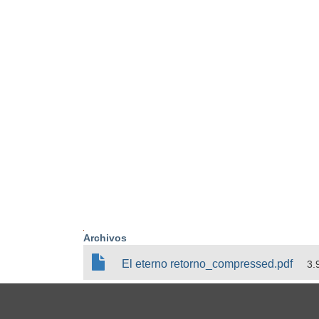
Archivos
D
El eterno retorno_compressed.pdf
3.
o
c
u
m