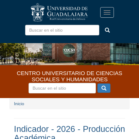
Pasar
al
Toggle
contenido
navigation
principal
CENTRO UNIVERSITARIO DE CIENCIAS
SOCIALES Y HUMANIDADES
Inicio
Indicador - 2026 - Producción
Académica