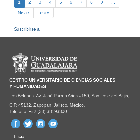
Página
1
Page
2
Page
3
Page
4
Page
5
Page
6
Page
7
Page
8
Page
9
…
2022
actual
-
Siguiente
Next ›
Última
Last »
Miembros
página
página
SNII
Suscribirse a
Información del portal
CENTRO UNIVERSITARIO DE CIENCIAS SOCIALES
Y HUMANIDADES
Los Belenes. Av. José Parres Arias #150, San Jose del Bajio,
C.P. 45132. Zapopan, Jalisco, México.
Teléfono: +52 (33) 38193300
Inicio