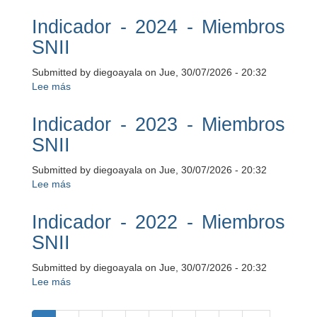
Indicador
-
Indicador - 2024 - Miembros
2025
SNII
-
Miembros
Submitted by
diegoayala
on
Jue, 30/07/2026 - 20:32
SNII
Lee más
sobre
Indicador
-
Indicador - 2023 - Miembros
2024
SNII
-
Miembros
Submitted by
diegoayala
on
Jue, 30/07/2026 - 20:32
SNII
Lee más
sobre
Indicador
-
Indicador - 2022 - Miembros
2023
SNII
-
Miembros
Submitted by
diegoayala
on
Jue, 30/07/2026 - 20:32
SNII
Lee más
sobre
Indicador
Paginación
-