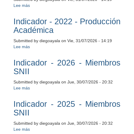
Académica
Lee más
sobre
Indicador
-
Indicador - 2022 - Producción
2023
Académica
-
Producción
Submitted by
diegoayala
on
Vie, 31/07/2026 - 14:19
Académica
Lee más
sobre
Indicador
-
Indicador - 2026 - Miembros
2022
SNII
-
Producción
Submitted by
diegoayala
on
Jue, 30/07/2026 - 20:32
Académica
Lee más
sobre
Indicador
-
Indicador - 2025 - Miembros
2026
SNII
-
Miembros
Submitted by
diegoayala
on
Jue, 30/07/2026 - 20:32
SNII
Lee más
sobre