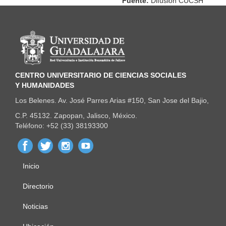
Fuente:
Difusión CUCSH
Información del portal
CENTRO UNIVERSITARIO DE CIENCIAS SOCIALES
Y HUMANIDADES
Los Belenes. Av. José Parres Arias #150, San Jose del Bajio,
C.P. 45132. Zapopan, Jalisco, México.
Teléfono: +52 (33) 38193300
Inicio
Menú
principal
Directorio
Noticias