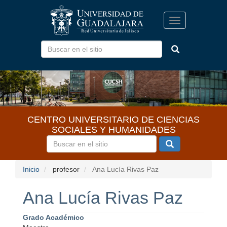
Pasar
al
Toggle
contenido
navigation
principal
CENTRO UNIVERSITARIO DE CIENCIAS
SOCIALES Y HUMANIDADES
Inicio
profesor
Ana Lucía Rivas Paz
Ana Lucía Rivas Paz
Grado Académico