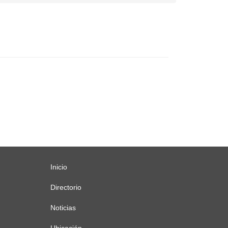
Inicio
Menú
principal
Directorio
Noticias