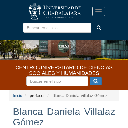
Pasar
al
Toggle
contenido
navigation
principal
CENTRO UNIVERSITARIO DE CIENCIAS
SOCIALES Y HUMANIDADES
Inicio
profesor
Blanca Daniela Villalaz Gómez
Blanca Daniela Villalaz
Gómez