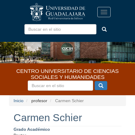
Pasar
al
Toggle
contenido
navigation
principal
CENTRO UNIVERSITARIO DE CIENCIAS
SOCIALES Y HUMANIDADES
Inicio
profesor
Carmen Schier
Carmen Schier
Grado Académico