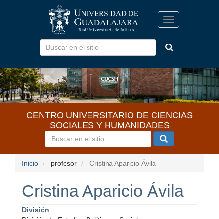
Pasar
al
Toggle
contenido
navigation
principal
CENTRO UNIVERSITARIO DE CIENCIAS
SOCIALES Y HUMANIDADES
Inicio
profesor
Cristina Aparicio Ávila
Cristina Aparicio Ávila
División