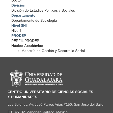
Doctor
División
División de Estudios Políticos y Sociales
Departamento
Departamento de Sociología
Nivel SNI
Nivel I
PRODEP
PERFIL PRODEP
Núcleo Académico
Maestría en Gestión y Desarrollo Social
Información del portal
CENTRO UNIVERSITARIO DE CIENCIAS SOCIALES
Y HUMANIDADES
Los Belenes. Av. José Parres Arias #150, San Jose del Bajio,
C.P. 45132. Zapopan, Jalisco, México.