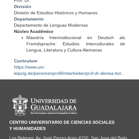
Prof. Dr.
División
División de Estudios Históricos y Humanos
Departamento
Departamento de Lenguas Modernas
Núcleo Académico
Maestría Interinstitucional en Deutsch als
Fremdsprache: Estudios Interculturales de
Lengua, Literatura y Cultura Alemanas
Curriculum
https://www.uni-
leipzig.de/personenprofil/mitarbeiter/prof-dr-denisa-bor...
Información del portal
CENTRO UNIVERSITARIO DE CIENCIAS SOCIALES
Y HUMANIDADES
Los Belenes. Av. José Parres Arias #150, San Jose del Bajio,