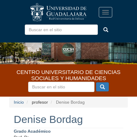
Pasar
al
Toggle
contenido
navigation
principal
CENTRO UNIVERSITARIO DE CIENCIAS
SOCIALES Y HUMANIDADES
Inicio
profesor
Denise Bordag
Denise Bordag
Grado Académico