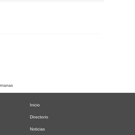
lemanas
Inicio
Menú
principal
Directorio
Noticias