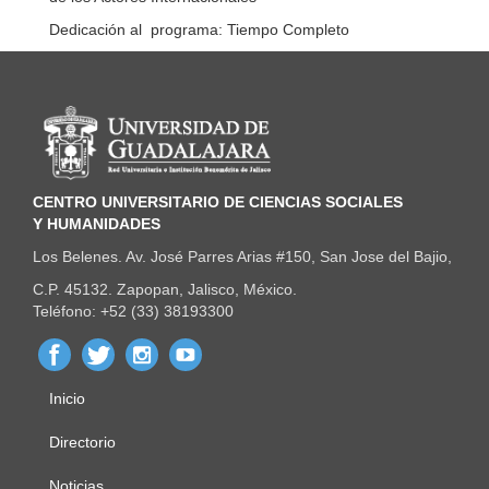
Dedicación al programa: Tiempo Completo
Información del portal
CENTRO UNIVERSITARIO DE CIENCIAS SOCIALES
Y HUMANIDADES
Los Belenes. Av. José Parres Arias #150, San Jose del Bajio,
C.P. 45132. Zapopan, Jalisco, México.
Teléfono: +52 (33) 38193300
Inicio
Menú
principal
Directorio
Noticias