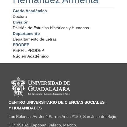
Grado Académico
Doctora
División
División de Estudios Históricos y Humanos
Departamento
Departamento de Letras
PRODEP
PERFIL PRODEP
Núcleo Académico
Información del portal
CENTRO UNIVERSITARIO DE CIENCIAS SOCIALES
Y HUMANIDADES
Los Belenes. Av. José Parres Arias #150, San Jose del Bajio,
C.P. 45132. Zapopan, Jalisco, México.