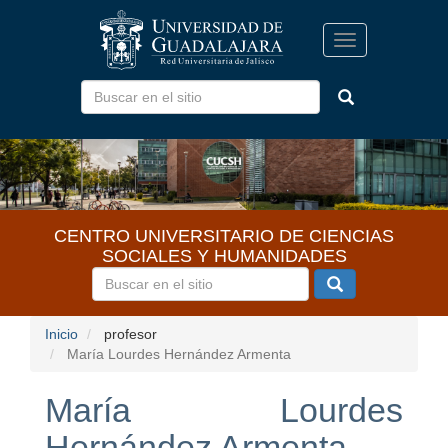
Pasar
al
Toggle
contenido
navigation
principal
CENTRO UNIVERSITARIO DE CIENCIAS
SOCIALES Y HUMANIDADES
Inicio
profesor
María Lourdes Hernández Armenta
María Lourdes
Hernández Armenta