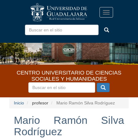
Pasar
al
Toggle
contenido
navigation
principal
CENTRO UNIVERSITARIO DE CIENCIAS
SOCIALES Y HUMANIDADES
Inicio
profesor
Mario Ramón Silva Rodríguez
Mario Ramón Silva
Rodríguez