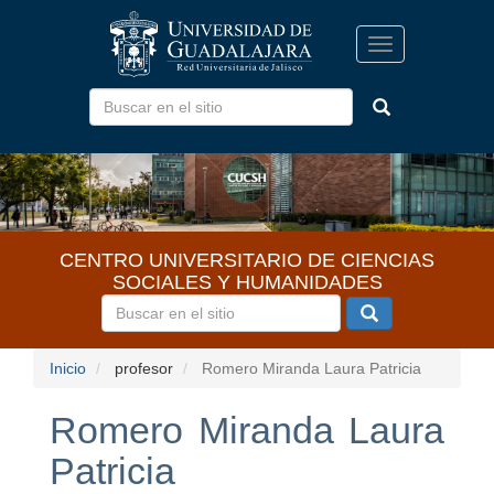
Pasar
al
Toggle
contenido
navigation
principal
CENTRO UNIVERSITARIO DE CIENCIAS
SOCIALES Y HUMANIDADES
Inicio
profesor
Romero Miranda Laura Patricia
Romero Miranda Laura
Patricia