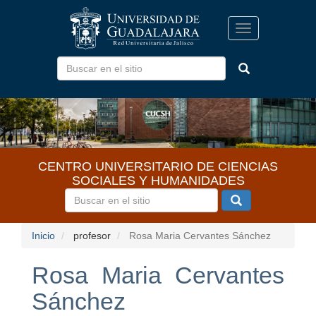
Pasar
al
Toggle
contenido
navigation
principal
CENTRO UNIVERSITARIO DE CIENCIAS
SOCIALES Y HUMANIDADES
Inicio
profesor
Rosa Maria Cervantes Sánchez
Rosa Maria Cervantes
Sánchez