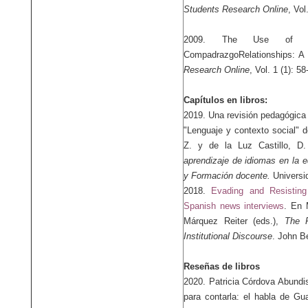
Students Research Online
, Vol
2009. The Use of 
CompadrazgoRelationships: A
Research Online
, Vol. 1 (1): 58
Capítulos en libros:
2019. Una revisión pedagógica 
"Lenguaje y contexto social" 
Z. y de la Luz Castillo, D.
aprendizaje de idiomas en la 
y Formación docente.
Universid
2018.
Evading and Resisting
Spanish news interviews
. En 
Márquez Reiter (eds.),
The P
Institutional Discourse
.
John Be
Reseñas de libros
2020. Patricia Córdova Abundis
para contarla: el habla de Gu