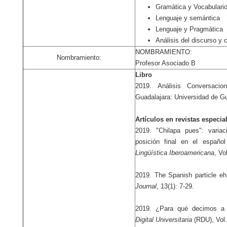
Gramática y Vocabulari
Lenguaje y semántica
Lenguaje y Pragmática
Análisis del discurso y
NOMBRAMIENTO:
Nombramiento:
Profesor Asociado B
Libro
2019. Análisis Conversacio
Guadalajara: Universidad de Gu
Artículos en revistas especia
2019. "Chilapa pues": varia
posición final en el españ
Lingüística Iberoamericana
, Vo
2019. The Spanish particle eh 
Journal
, 13(1): 7-29.
2019. ¿Para qué decimos a
Digital Universitaria
(RDU), Vol.