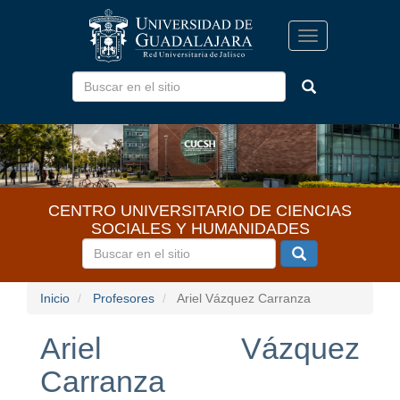
Pasar
al
Toggle
contenido
navigation
principal
CENTRO UNIVERSITARIO DE CIENCIAS
SOCIALES Y HUMANIDADES
Inicio
Profesores
Ariel Vázquez Carranza
Ariel Vázquez
Carranza