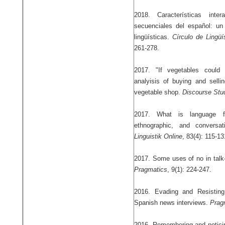
2018. Características inte
secuenciales del español: un
lingüísticas.
Círculo de Lingüí
261-278.
2017. "If vegetables could t
analyisis of buying and selli
vegetable shop.
Discourse Stu
2017. What is language fo
ethnographic, and conversati
Linguistik Online
, 83(4): 115-13
2017. Some uses of no in talk-
Pragmatics
, 9(1): 224-247.
2016. Evading and Resisting
Spanish news interviews.
Prag
2016. Remembering and noticin