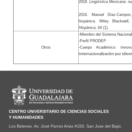
2018.
Lingüística Mexicana: n
2016. Manuel Díaz-Campos, 
hispánica. Wiley Blackwell
Hispánica
, 64 (1).
-Miembro del Sistema Nacional 
-Perfil PRODEP
Otros
-Cuerpo Académico:
Innova
Internacionalización por Idi
Información del portal
CENTRO UNIVERSITARIO DE CIENCIAS SOCIALES
Y HUMANIDADES
Los Belenes. Av. José Parres Arias #150, San Jose del Bajio,