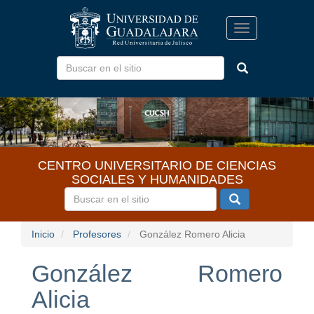
Pasar
al
Toggle
contenido
navigation
principal
CENTRO UNIVERSITARIO DE CIENCIAS
SOCIALES Y HUMANIDADES
Inicio
Profesores
González Romero Alicia
González Romero
Alicia