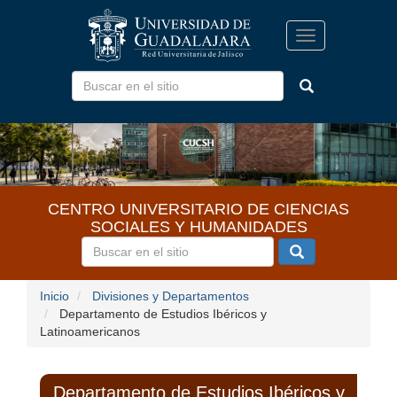
Pasar
al
Toggle
contenido
navigation
principal
CENTRO UNIVERSITARIO DE CIENCIAS
SOCIALES Y HUMANIDADES
Inicio
Divisiones y Departamentos
Departamento de Estudios Ibéricos y
Latinoamericanos
Departamento de Estudios Ibéricos y