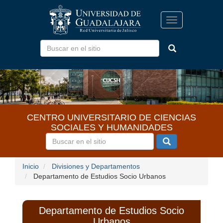
Pasar
al
Toggle
contenido
navigation
principal
CENTRO UNIVERSITARIO DE CIENCIAS
SOCIALES Y HUMANIDADES
Inicio
Divisiones y Departamentos
Departamento de Estudios Socio Urbanos
Departamento de Estudios Socio
Urbanos