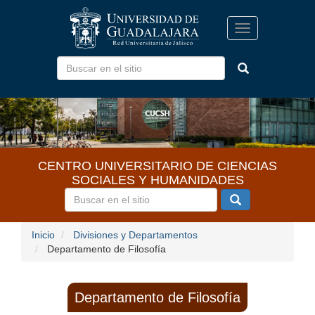
Pasar
al
Toggle
contenido
navigation
principal
CENTRO UNIVERSITARIO DE CIENCIAS
SOCIALES Y HUMANIDADES
Inicio
Divisiones y Departamentos
Departamento de Filosofía
Departamento de Filosofía