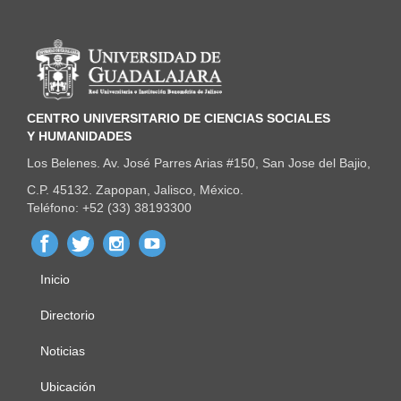
Información del portal
CENTRO UNIVERSITARIO DE CIENCIAS SOCIALES
Y HUMANIDADES
Los Belenes. Av. José Parres Arias #150, San Jose del Bajio,
C.P. 45132. Zapopan, Jalisco, México.
Teléfono: +52 (33) 38193300
Inicio
Menú
principal
Directorio
Noticias
Ubicación